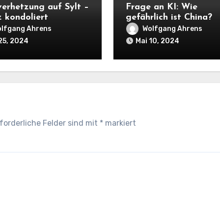
verhetzung auf Sylt –
Frage an KI: Wie
z kondoliert
gefährlich ist China?
örigen eines
lfgang Ahrens
Wolfgang Ahrens
nmörders
25, 2024
Mai 10, 2024
forderliche Felder sind mit
*
markiert