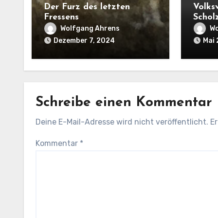
Der Furz des letzten
Volks
Fressens
Schol
Angeh
Wolfgang Ahrens
Wo
Masse
Dezember 7, 2024
Mai 
Schreibe einen Kommentar
Deine E-Mail-Adresse wird nicht veröffentlicht.
Er
Kommentar
*