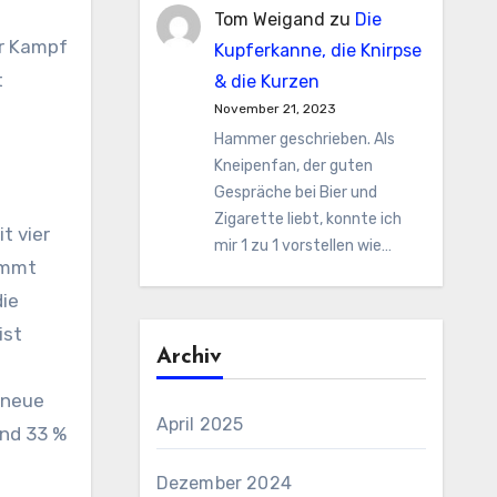
Tom Weigand
zu
Die
er Kampf
Kupferkanne, die Knirpse
t
& die Kurzen
November 21, 2023
Hammer geschrieben. Als
Kneipenfan, der guten
Gespräche bei Bier und
Zigarette liebt, konnte ich
t vier
mir 1 zu 1 vorstellen wie…
ommt
die
ist
Archiv
 neue
April 2025
und 33 %
Dezember 2024