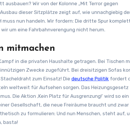
lett ausbauen? Wir von der Kolonne „Mit Terror gegen
r Ausbau dieser Sitzplätze zeigt auf, wie unnachgiebig d
uss nun handeln. Wir fordern: Die dritte Spur komplet
 wir um eine Fahrbahnverengung nicht herum.
en mitmachen
mpf in die privaten Haushalte getragen. Bei Tischen mi
einnützigen Zwecke zugeführt. Bei dreisitzigen Sofas k
– Stacheldraht zum Einsatz! Die
deutsche Politik
fordert 
itteln weltweit für Aufsehen sorgen. Das Heizungsgesetz 
us. Die Aktion ‚Kein Platz für Ausgrenzung!‘ wird so ein
ner Gesellschaft, die neue Freiräume braucht und zwar
thetisch zu formulieren: Und nun Menschen, steht auf, 
, basta!