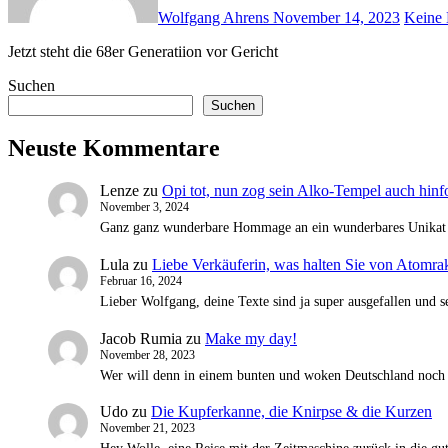
Wolfgang Ahrens
November 14, 2023
Keine
Jetzt steht die 68er Generatiion vor Gericht
Suchen
Suchen
Neuste Kommentare
Lenze
zu
Opi tot, nun zog sein Alko-Tempel auch hinfo
November 3, 2024
Ganz ganz wunderbare Hommage an ein wunderbares Unikat Me
Lula
zu
Liebe Verkäuferin, was halten Sie von Atomra
Februar 16, 2024
Lieber Wolfgang, deine Texte sind ja super ausgefallen und 
Jacob Rumia
zu
Make my day!
November 28, 2023
Wer will denn in einem bunten und woken Deutschland noch 
Udo
zu
Die Kupferkanne, die Knirpse & die Kurzen
November 21, 2023