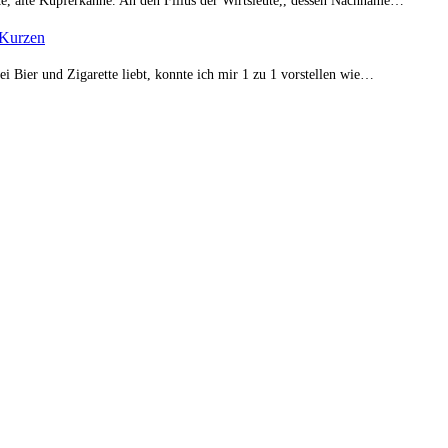
te, alte Kupferkanne. An den Filius der Wirtsleute,, dessen Nachname…
 Kurzen
 Bier und Zigarette liebt, konnte ich mir 1 zu 1 vorstellen wie…