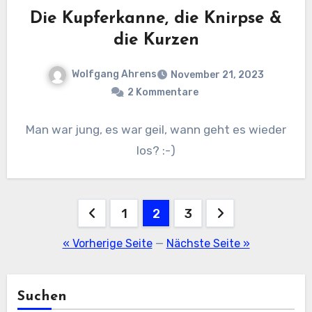
Die Kupferkanne, die Knirpse &
die Kurzen
Wolfgang Ahrens
November 21, 2023
2 Kommentare
Man war jung, es war geil, wann geht es wieder
los? :-)
Seitennummerierung
1
2
3
der
« Vorherige Seite
—
Nächste Seite »
Beiträge
Suchen